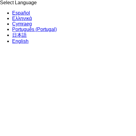
Select Language
Español
Ελληνικά
Cymraeg
Português (Portugal)
日本語
English